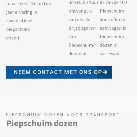
uiterlijk 24 uur
92 van de 100
maar liefst 45
op tijd
ontvangt u
Piepschuim
jaar ervaring in
van ons de
doos offerte
kwalitatieve
prijsopgaven
aanvragen is
piepschuim
van
Piepschuim-
dozen
Piepschuim-
dozen.nl
dozen.nl
succesvol
NEEM CONTACT MET ONS OP
PIEPSCHUIM DOZEN VOOR TRANSPORT
Piepschuim dozen