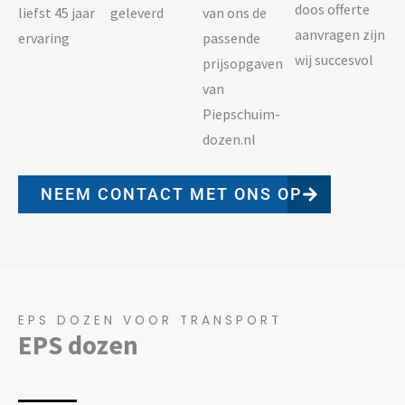
doos offerte
liefst 45 jaar
geleverd
van ons de
aanvragen zijn
ervaring
passende
wij succesvol
prijsopgaven
van
Piepschuim-
dozen.nl
NEEM CONTACT MET ONS OP
EPS DOZEN VOOR TRANSPORT
EPS dozen