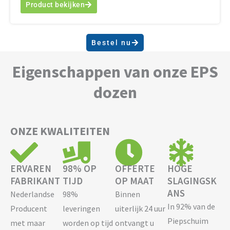
Product bekijken
Bestel nu
Eigenschappen van onze EPS
dozen
ONZE KWALITEITEN
ERVAREN
98% OP
OFFERTE
HOGE
FABRIKANT
TIJD
OP MAAT
SLAGINGSK
ANS
Nederlandse
98%
Binnen
In 92% van de
Producent
leveringen
uiterlijk 24 uur
Piepschuim
met maar
worden op tijd
ontvangt u