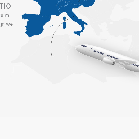
TIO
huim
ijn we