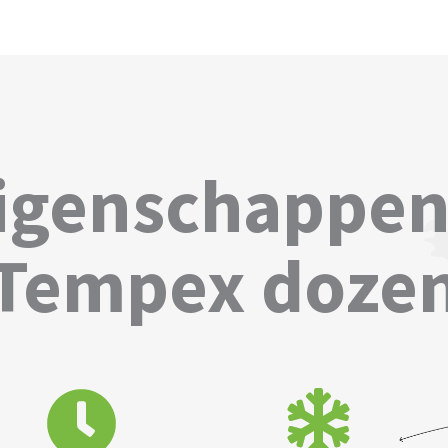
igenschappen
Tempex doze