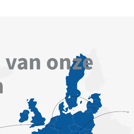
 van onze
n