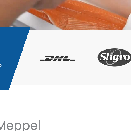
S
 Meppel