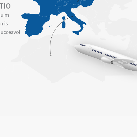
TIO
huim
n is
succesvol